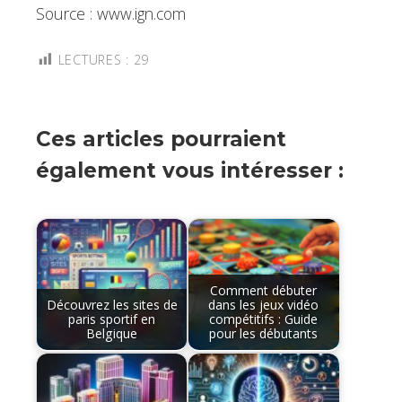
Source : www.ign.com
LECTURES :
29
Ces articles pourraient
également vous intéresser :
Comment débuter
Découvrez les sites de
dans les jeux vidéo
paris sportif en
compétitifs : Guide
Belgique
pour les débutants