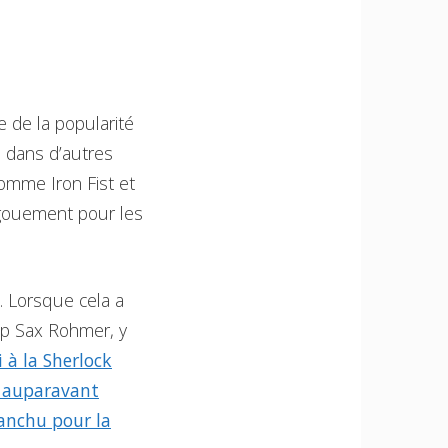
e de la popularité
e dans d’autres
omme Iron Fist et
ngouement pour les
u. Lorsque cela a
ulp Sax Rohmer, y
à la Sherlock
s auparavant
anchu pour la