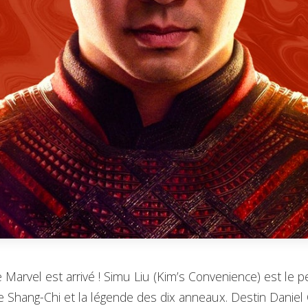
 Marvel est arrivé ! Simu Liu (Kim’s Convenience) est le p
le Shang-Chi et la légende des dix anneaux. Destin Daniel 