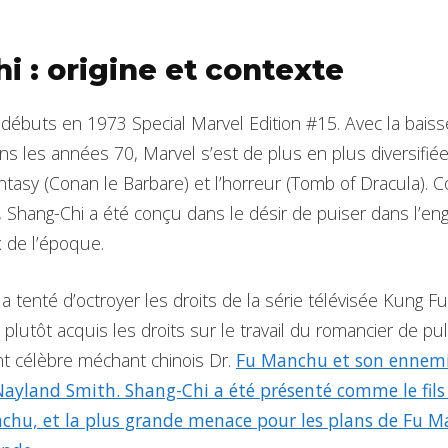
i : origine et contexte
 débuts en 1973 Special Marvel Edition #15. Avec la baiss
s les années 70, Marvel s’est de plus en plus diversifié
tasy (Conan le Barbare) et l’horreur (Tomb of Dracula). C
n, Shang-Chi a été conçu dans le désir de puiser dans l’e
x de l’époque.
 a tenté d’octroyer les droits de la série télévisée Kung F
 plutôt acquis les droits sur le travail du romancier de p
nt célèbre méchant chinois Dr.
Fu Manchu et son ennemi 
Nayland Smith. Shang-Chi a été présenté comme le fil
chu, et la plus grande menace pour les plans de Fu M