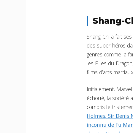
Shang-Ch
Shang-Chi a fait ses
des super-héros dan
genres comme la fan
les Filles du Drago
films d’arts martiau
Initialement, Marvel
échoué, la société a
compris le tristeme
Holmes, Sir Denis 
inconnu de Fu Man