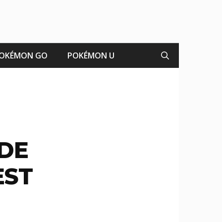
OKÉMON GO
POKÉMON U
NDE
EST