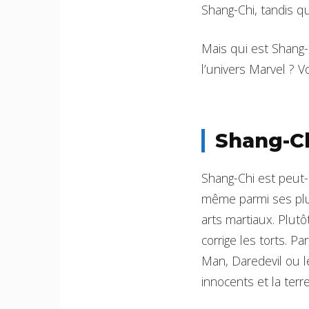
Shang-Chi, tandis q
Mais qui est Shang-
l’univers Marvel ? V
Shang-Ch
Shang-Chi est peut-ê
même parmi ses plus
arts martiaux. Plutôt
corrige les torts. Pa
Man, Daredevil ou le
innocents et la ter