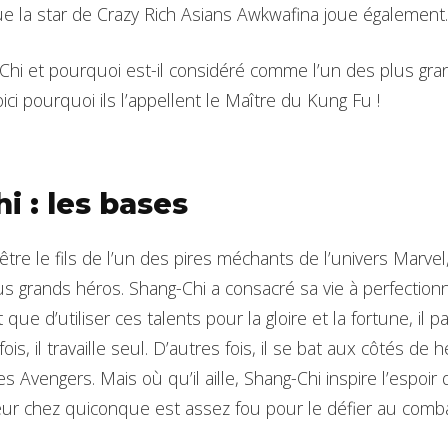
ue la star de Crazy Rich Asians Awkwafina joue également.
Chi et pourquoi est-il considéré comme l’un des plus gra
oici pourquoi ils l’appellent le Maître du Kung Fu !
i : les bases
tre le fils de l’un des pires méchants de l’univers Marvel,
 grands héros. Shang-Chi a consacré sa vie à perfection
 que d’utiliser ces talents pour la gloire et la fortune, il
rfois, il travaille seul. D’autres fois, il se bat aux côtés 
s Avengers. Mais où qu’il aille, Shang-Chi inspire l’espoi
reur chez quiconque est assez fou pour le défier au comba