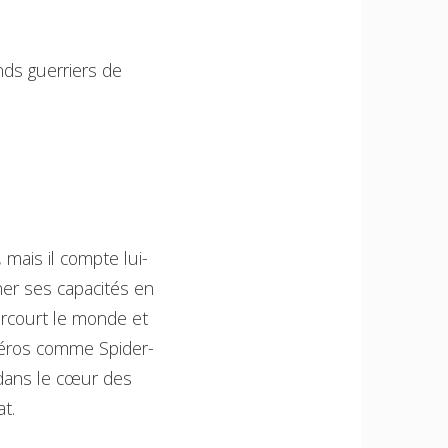
nds guerriers de
 mais il compte lui-
ner ses capacités en
 parcourt le monde et
de héros comme Spider-
r dans le cœur des
t.