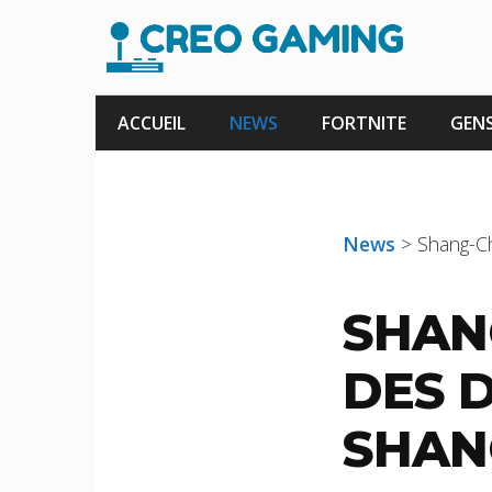
Aller
au
contenu
ACCUEIL
NEWS
FORTNITE
GENS
News
>
Shang-Ch
SHAN
DES D
SHAN