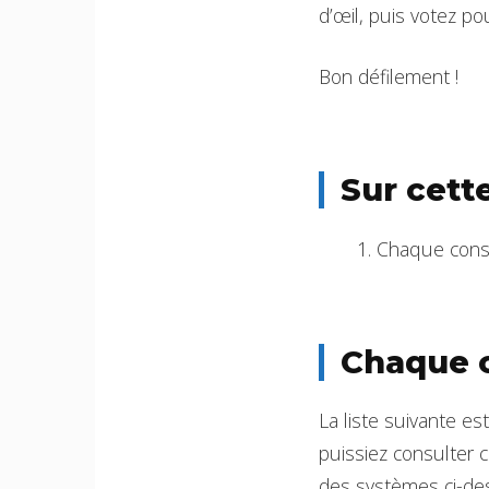
d’œil, puis votez po
Bon défilement !
Sur cett
Chaque conso
Chaque c
La liste suivante e
puissiez consulter 
des systèmes ci-des