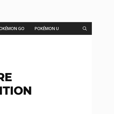
OKÉMON GO
POKÉMON U
RE
ITION