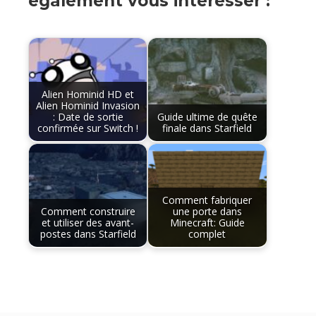
également vous intéresser :
Alien Hominid HD et
Alien Hominid Invasion
: Date de sortie
Guide ultime de quête
confirmée sur Switch !
finale dans Starfield
Comment fabriquer
Comment construire
une porte dans
et utiliser des avant-
Minecraft: Guide
postes dans Starfield
complet