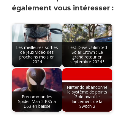
également vous intéresser :
Les meilleures sorties
Test Drive Unlimited
de jeux vidéo des
Solar Crown : Le
prochains mois en
grand retour en
2024
septembre 2024 !
Nintendo abandonne
le système de points
Précommandes
Gold avant le
Spider-Man 2 PS5 à
lancement de la
£63 en baisse
Switch 2