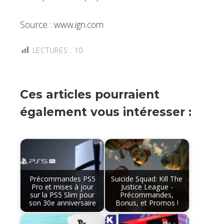
Source : www.ign.com
LECTURES :
10
Ces articles pourraient
également vous intéresser :
Précommandes PS5
Suicide Squad: Kill The
Pro et mises à jour
Justice League -
sur la PS5 Slim pour
Précommandes,
son 30e anniversaire
Bonus, et Promos !