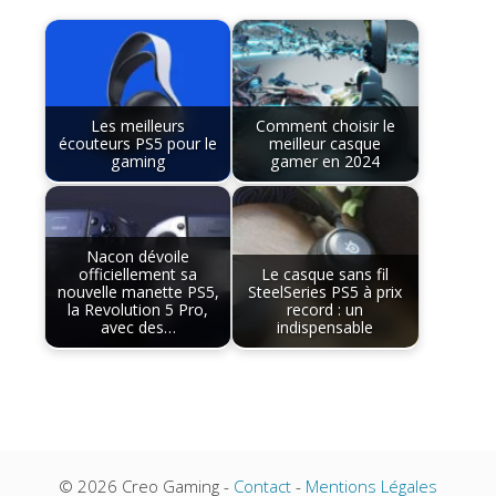
Les meilleurs
Comment choisir le
écouteurs PS5 pour le
meilleur casque
gaming
gamer en 2024
Nacon dévoile
officiellement sa
Le casque sans fil
nouvelle manette PS5,
SteelSeries PS5 à prix
la Revolution 5 Pro,
record : un
avec des…
indispensable
© 2026 Creo Gaming -
Contact
-
Mentions Légales