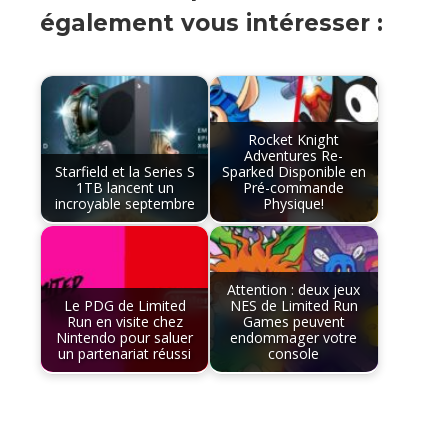
également vous intéresser :
Rocket Knight
Adventures Re-
Starfield et la Series S
Sparked Disponible en
1TB lancent un
Pré-commande
incroyable septembre
Physique!
Attention : deux jeux
Le PDG de Limited
NES de Limited Run
Run en visite chez
Games peuvent
Nintendo pour saluer
endommager votre
un partenariat réussi
console