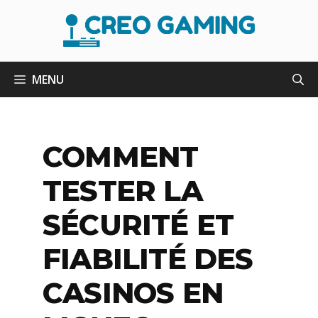
Aller
au
contenu
MENU
COMMENT
TESTER LA
SÉCURITÉ ET
FIABILITÉ DES
CASINOS EN