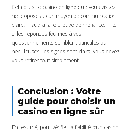
Cela dit, si le casino en ligne que vous visitez
ne propose aucun moyen de communication
claire, il faudra faire preuve de méfiance. Pire,
si les réponses fournies à vos
questionnements semblent bancales ou
nébuleuses, les signes sont clairs, vous devez
vous retirer tout simplement.
Conclusion : Votre
guide pour choisir un
casino en ligne sûr
En résumé, pour vérifier la fiabilité d’un casino