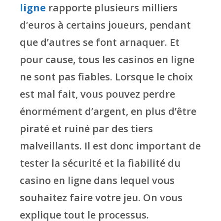
ligne
rapporte plusieurs milliers
d’euros à certains joueurs, pendant
que d’autres se font arnaquer. Et
pour cause, tous les casinos en ligne
ne sont pas fiables. Lorsque le choix
est mal fait, vous pouvez perdre
énormément d’argent, en plus d’être
piraté et ruiné par des tiers
malveillants. Il est donc important de
tester la sécurité et la fiabilité du
casino en ligne dans lequel vous
souhaitez faire votre jeu. On vous
explique tout le processus.