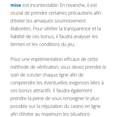
mise
est incontestable. En revanche, il est
crucial de prendre certaines précautions afin
d’éviter les arnaques sournoisement
élaborées. Pour vérifier la transparence et la
fiabilité de ces bonus, il faudra analyser les
termes et les conditions du jeu.
Pour une implémentation efficace de cette
méthode de vérification, vous devez prendre le
soin de scruter chaque ligne afin de
comprendre les éventuelles exigences liées à
ces bonus attractifs. Il faudra également
prendre la peine de vous renseigner le plus
possible sur la réputation du casino en ligne
afin d’éviter au maximum les situations