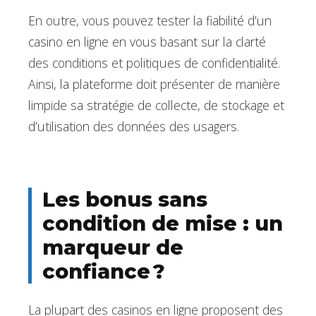
En outre, vous pouvez tester la fiabilité d’un
casino en ligne en vous basant sur la clarté
des conditions et politiques de confidentialité.
Ainsi, la plateforme doit présenter de manière
limpide sa stratégie de collecte, de stockage et
d’utilisation des données des usagers.
Les bonus sans
condition de mise : un
marqueur de
confiance ?
La plupart des casinos en ligne proposent des