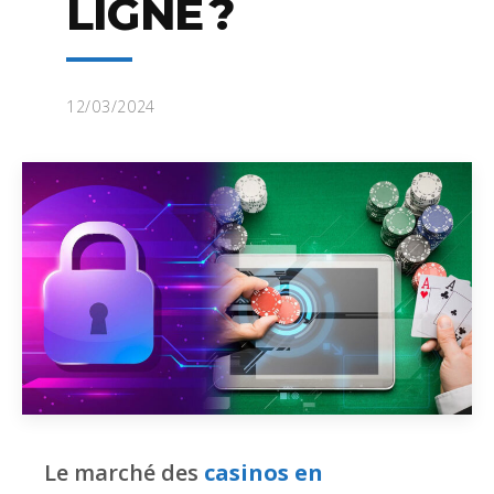
LIGNE ?
12/03/2024
Le marché des
casinos en