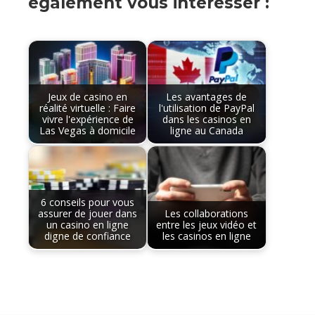
également vous intéresser :
Jeux de casino en
Les avantages de
réalité virtuelle : Faire
l'utilisation de PayPal
vivre l'expérience de
dans les casinos en
Las Vegas à domicile
ligne au Canada
6 conseils pour vous
assurer de jouer dans
Les collaborations
un casino en ligne
entre les jeux vidéo et
digne de confiance
les casinos en ligne