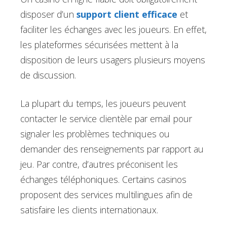
disposer d’un
support client efficace
et
faciliter les échanges avec les joueurs. En effet,
les plateformes sécurisées mettent à la
disposition de leurs usagers plusieurs moyens
de discussion.
La plupart du temps, les joueurs peuvent
contacter le service clientèle par email pour
signaler les problèmes techniques ou
demander des renseignements par rapport au
jeu. Par contre, d’autres préconisent les
échanges téléphoniques. Certains casinos
proposent des services multilingues afin de
satisfaire les clients internationaux.