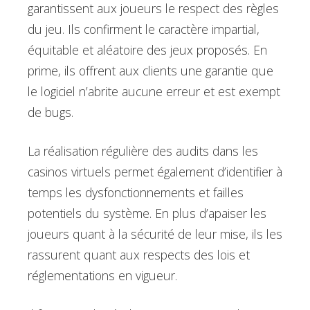
garantissent aux joueurs le respect des règles
du jeu. Ils confirment le caractère impartial,
équitable et aléatoire des jeux proposés. En
prime, ils offrent aux clients une garantie que
le logiciel n’abrite aucune erreur et est exempt
de bugs.
La réalisation régulière des audits dans les
casinos virtuels permet également d’identifier à
temps les dysfonctionnements et failles
potentiels du système. En plus d’apaiser les
joueurs quant à la sécurité de leur mise, ils les
rassurent quant aux respects des lois et
réglementations en vigueur.