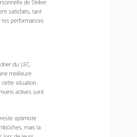
sonnelle de Striker.
t satisfaits, tant
er les performances
drier du LEC,
une meilleure
 cette situation
 moins actives sont
 reste optimiste
embûches, mais la
s lors de leurs