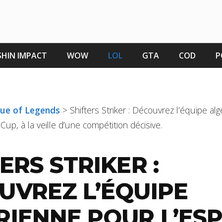
HIN IMPACT
WOW
LOL
GTA
COD
P
gue of Legends
>
Shifters Striker : Découvrez l’équipe al
Cup, à la veille d’une compétition décisive.
ERS STRIKER :
UVREZ L’ÉQUIPE
RIENNE POUR L’ES