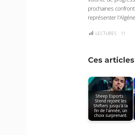
prochaines confronta
représenter l’Algérie
LECTURES :
11
Ces article
Sheep Esports :
Stend rejoint les
Shifters jusqu'à la
fin de l'année, un
choix surprenant.