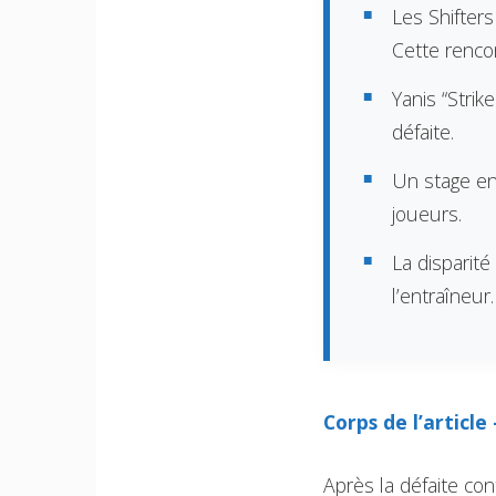
Les Shifters
Cette renco
Yanis “Strik
défaite.
Un stage en
joueurs.
La disparit
l’entraîneur.
Corps de l’article
Après la défaite con