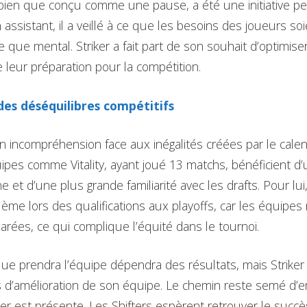
bien que conçu comme une pause, a été une initiative per
sistant, il a veillé à ce que les besoins des joueurs soien
ue que mental. Striker a fait part de son souhait d’optimis
 leur préparation pour la compétition.
des déséquilibres compétitifs
on incompréhension face aux inégalités créées par le calen
pes comme Vitality, ayant joué 13 matchs, bénéficient d’
 et d’une plus grande familiarité avec les drafts. Pour lui,
ème lors des qualifications aux playoffs, car les équipes
rées, ce qui complique l’équité dans le tournoi.
n que prendra l’équipe dépendra des résultats, mais Striker
 d’amélioration de son équipe. Le chemin reste semé d’
er est présente. Les Shifters espèrent retrouver le succè