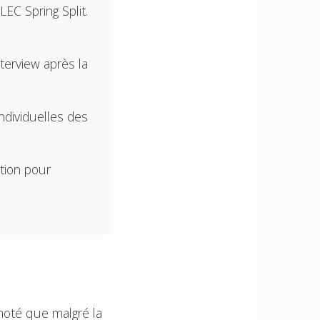
LEC Spring Split.
nterview après la
ndividuelles des
tion pour
a noté que malgré la