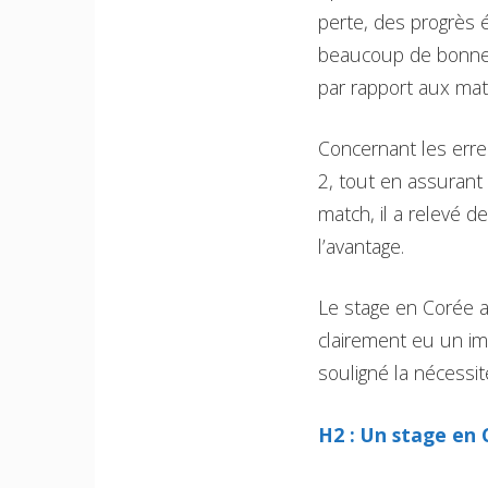
perte, des progrès é
beaucoup de bonnes 
par rapport aux ma
Concernant les err
2, tout en assurant 
match, il a relevé d
l’avantage.
Le stage en Corée a
clairement eu un im
souligné la nécessi
H2 : Un stage en