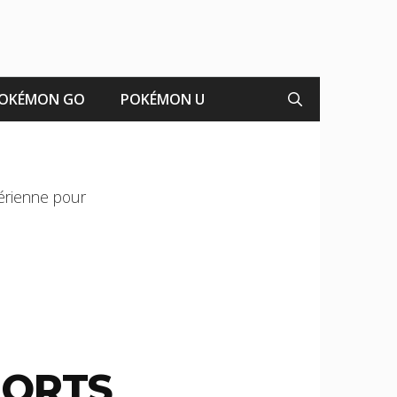
OKÉMON GO
POKÉMON U
gérienne pour
PORTS