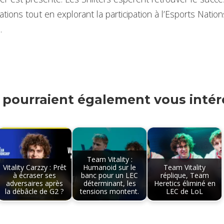
tions tout en explorant la participation à l’Esports Nati
.
s pourraient également vous intére
Team Vitality :
Vitality Carzzy : Prêt
Humanoid sur le
Team Vitality
à écraser ses
banc pour un LEC
réplique, Team
adversaires après
déterminant, les
Heretics éliminé en
la débâcle de G2 ?
tensions montent.
LEC de LoL