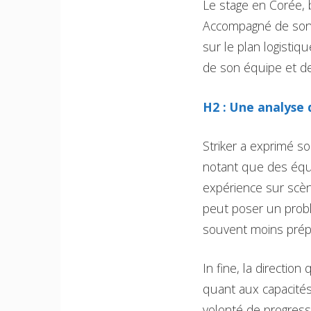
Le stage en Corée, 
Accompagné de son as
sur le plan logistiq
de son équipe et de
H2 : Une analyse 
Striker a exprimé s
notant que des équi
expérience sur scène
peut poser un probl
souvent moins prépa
In fine, la directio
quant aux capacités
volonté de progress