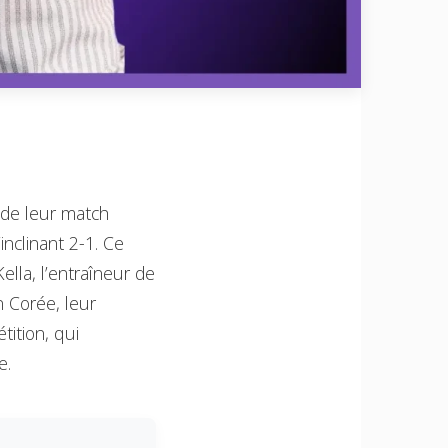
s de leur match
inclinant 2-1. Ce
ella, l’entraîneur de
n Corée, leur
tition, qui
e.