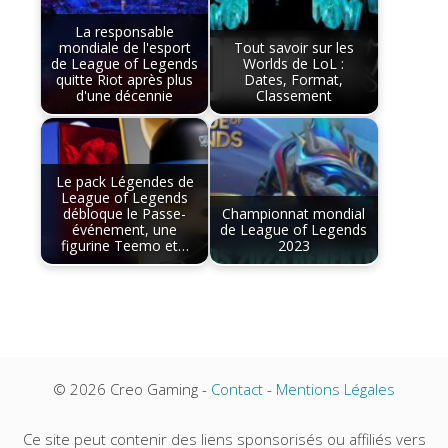
La responsable
mondiale de l'esport
Tout savoir sur les
de League of Legends
Worlds de LoL :
quitte Riot après plus
Dates, Format,
d'une décennie
Classement
Le pack Légendes de
League of Legends
débloque le Passe-
Championnat mondial
événement, une
de League of Legends
figurine Teemo et…
2023
© 2026 Creo Gaming -
Contact
-
Mentions Légales
Ce site peut contenir des liens sponsorisés ou affiliés vers