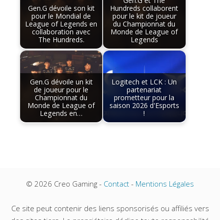
Gen.G et The
Gen.G dévoile son kit
Hundreds collaborent
pour le Mondial de
pour le kit de joueur
League of Legends en
du Championnat du
collaboration avec
Monde de League of
The Hundreds.
Legends
Gen.G dévoile un kit
Logitech et LCK : Un
de joueur pour le
partenariat
Championnat du
prometteur pour la
Monde de League of
saison 2026 d'Esports
Legends en…
!
© 2026 Creo Gaming -
Contact
-
Mentions Légales
Ce site peut contenir des liens sponsorisés ou affiliés vers