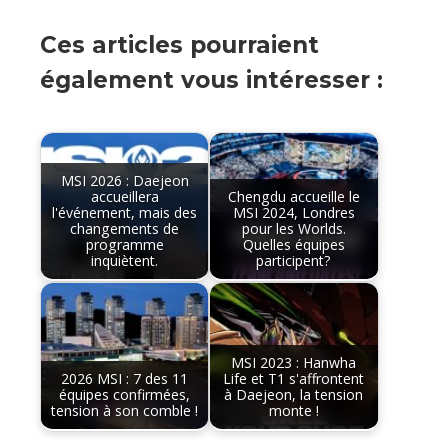
Ces articles pourraient
également vous intéresser :
MSI 2026 : Daejeon
accueillera
Chengdu accueille le
l'événement, mais des
MSI 2024, Londres
changements de
pour les Worlds.
programme
Quelles équipes
inquiètent.
participent?
MSI 2023 : Hanwha
2026 MSI : 7 des 11
Life et T1 s'affrontent
équipes confirmées,
à Daejeon, la tension
tension à son comble !
monte !