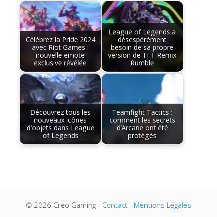
League of Legends a
Célébrez la Pride 2024
désespérément
avec Riot Games :
besoin de sa propre
nouvelle emote
version de TFT Remix
exclusive révélée
Rumble
Découvrez tous les
Teamfight Tactics :
nouveaux icônes
comment les secrets
d'objets dans League
d’Arcane ont été
of Legends
protégés
© 2026 Creo Gaming -
Contact
-
Mentions Légales