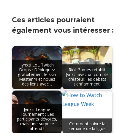
Ces articles pourraient
également vous intéresser :
Jynxzi LoL Twitch
Drops : Débloquez
Riot Games rétablit
gratuitement le skin
Jynxzi avec un compte
Master Yi et nouez
créateur, les débats
des liens avec…
s’enflamment.
Jynxzi League
Tournament : Les
participants dévoilés,
mais une surprise
Comment suivre la
attend !
semaine de la ligue