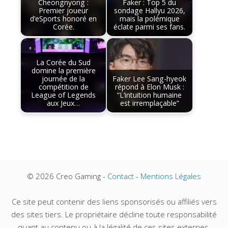
Cheongnyong :
Faker : Top 5 du
Premier joueur
sondage Hallyu 2026,
d’eSports honoré en
mais la polémique
Corée.
éclate parmi ses fans.
La Corée du Sud
domine la première
journée de la
Faker Lee Sang-hyeok
compétition de
répond à Elon Musk :
League of Legends
“L’intuition humaine
aux Jeux…
est irremplaçable”
© 2026 Creo Gaming -
Contact
-
Mentions Légales
Ce site peut contenir des liens sponsorisés ou affiliés vers
des sites tiers. Le propriétaire décline toute responsabilité
quant au contenu ou à la légalité de ces sites externes.