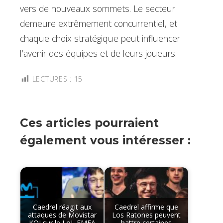
vers de nouveaux sommets. Le secteur
demeure extrêmement concurrentiel, et
chaque choix stratégique peut influencer
l’avenir des équipes et de leurs joueurs.
LECTURES :
15
Ces articles pourraient
également vous intéresser :
Caedrel réagit aux
Caedrel affirme que
attaques de Movistar
Los Ratones peuvent
KOI sur le LoL EMEA
battre certaines