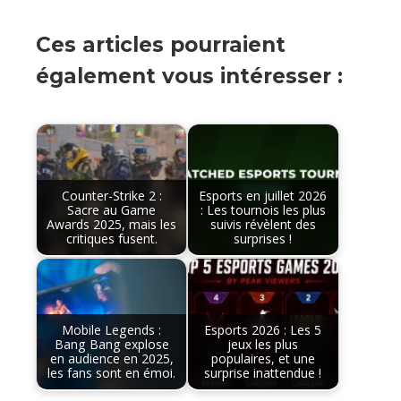
Ces articles pourraient
également vous intéresser :
Counter-Strike 2 :
Esports en juillet 2026
Sacre au Game
: Les tournois les plus
Awards 2025, mais les
suivis révèlent des
critiques fusent.
surprises !
Mobile Legends :
Esports 2026 : Les 5
Bang Bang explose
jeux les plus
en audience en 2025,
populaires, et une
les fans sont en émoi.
surprise inattendue !