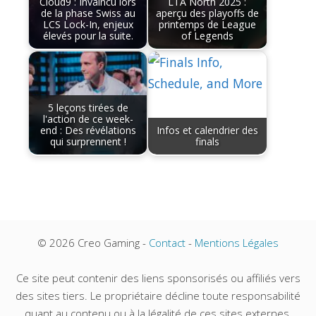
Cloud9 : Invaincu lors
LTA North 2025 :
de la phase Swiss au
aperçu des playoffs de
LCS Lock-In, enjeux
printemps de League
élevés pour la suite.
of Legends
5 leçons tirées de
l'action de ce week-
end : Des révélations
Infos et calendrier des
qui surprennent !
finals
© 2026 Creo Gaming -
Contact
-
Mentions Légales
Ce site peut contenir des liens sponsorisés ou affiliés vers
des sites tiers. Le propriétaire décline toute responsabilité
quant au contenu ou à la légalité de ces sites externes.