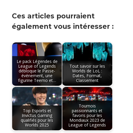
Ces articles pourraient
également vous intéresser :
Le pack Légendes de
League of Legends
Tout savoir sur les
débloque le Passe-
Worlds de LoL :
événement, une
Dates, Format,
figurine Teemo et…
Classement
Tournois
Top Esports et
passionnants et
Invictus Gaming
favoris pour les
qualifiés pour les
Mondiaux 2023 de
Worlds 2025
League of Legends