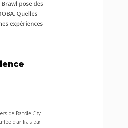
e Brawl pose des
 MOBA. Quelles
ines expériences
rience
ers de Bandle City.
fée d’air frais par