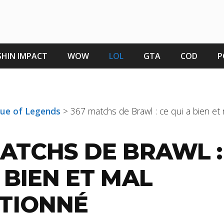
HIN IMPACT
WOW
LOL
GTA
COD
P
gue of Legends
>
367 matchs de Brawl : ce qui a bien et
MATCHS DE BRAWL :
 BIEN ET MAL
TIONNÉ