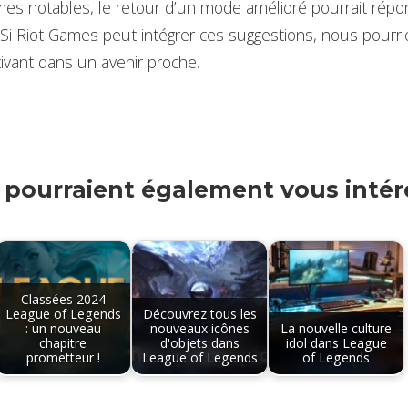
es notables, le retour d’un mode amélioré pourrait répo
i Riot Games peut intégrer ces suggestions, nous pourri
vant dans un avenir proche.
s pourraient également vous intére
Classées 2024
League of Legends
Découvrez tous les
: un nouveau
nouveaux icônes
La nouvelle culture
chapitre
d'objets dans
idol dans League
prometteur !
League of Legends
of Legends