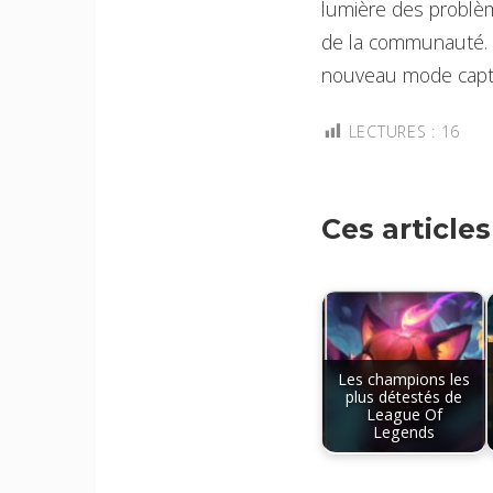
lumière des problèm
de la communauté. S
nouveau mode capti
LECTURES :
16
Ces article
Les champions les
plus détestés de
League Of
Legends