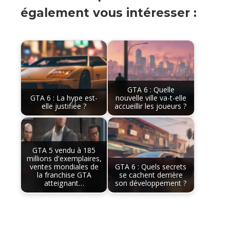
également vous intéresser :
GTA 6 : Quelle
GTA 6 : La hype est-
nouvelle ville va-t-elle
elle justifiée ?
accueillir les joueurs ?
GTA 5 vendu à 185
millions d'exemplaires,
ventes mondiales de
GTA 6 : Quels secrets
la franchise GTA
se cachent derrière
atteignant…
son développement ?