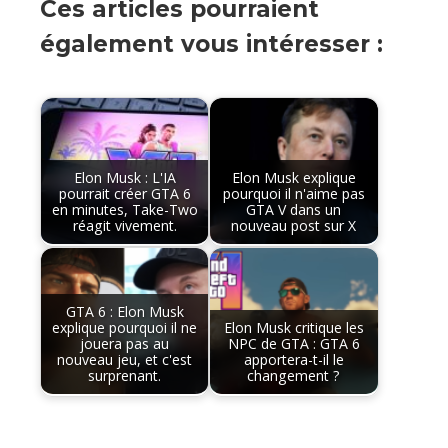
Ces articles pourraient
également vous intéresser :
Elon Musk : L'IA
Elon Musk explique
pourrait créer GTA 6
pourquoi il n'aime pas
en minutes, Take-Two
GTA V dans un
réagit vivement.
nouveau post sur X
GTA 6 : Elon Musk
explique pourquoi il ne
Elon Musk critique les
jouera pas au
NPC de GTA : GTA 6
nouveau jeu, et c'est
apportera-t-il le
surprenant.
changement ?