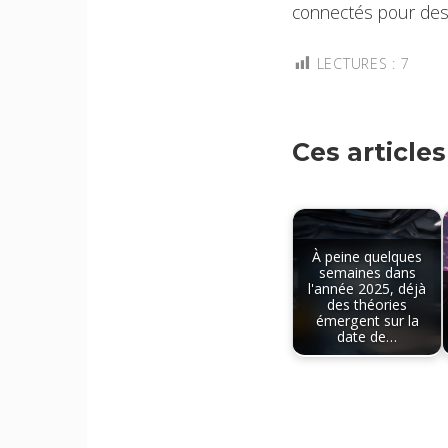
connectés pour des 
LECTURES :
7
Ces article
À peine quelques
semaines dans
l'année 2025, déjà
des théories
émergent sur la
date de…