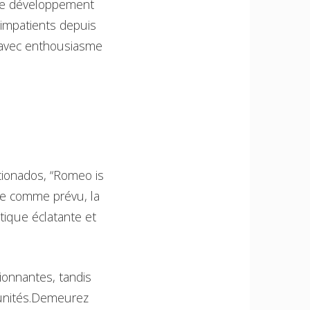
 de développement
 impatients depuis
t avec enthousiasme
icionados, “Romeo is
se comme prévu, la
tique éclatante et
ionnantes, tandis
tunités.Demeurez