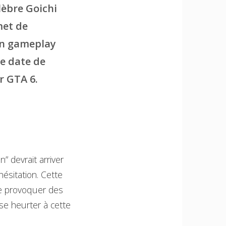
lèbre Goichi
met de
on gameplay
e date de
r GTA 6.
 devrait arriver
ésitation. Cette
de provoquer des
 se heurter à cette