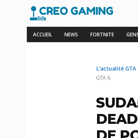
Aller
au
contenu
ACCUEIL
NEWS
FORTNITE
GENS
L'actualité GTA
GTA 6
SUDA
DEAD
DE P