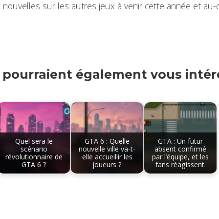
nouvelles sur les autres jeux à venir cette année et au-d
s pourraient également vous intére
Quel sera le
GTA 6 : Quelle
GTA : Un futur
scénario
nouvelle ville va-t-
absent confirmé
révolutionnaire de
elle accueillir les
par l’équipe, et les
GTA 6 ?
joueurs ?
fans réagissent.