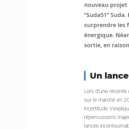
nouveau projet 
“Suda51” Suda. 
surprendre les 
énergique. Néan
sortie, en rais
Un lance
Lors d’une récente 
sur le marché en 20
incertitude s’expli
répercussions majeur
lancée incontournab