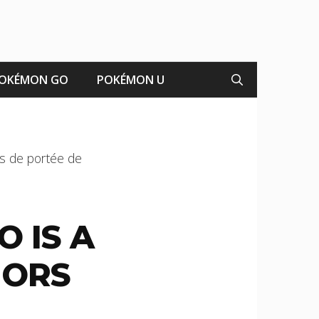
OKÉMON GO
POKÉMON U
s de portée de
 IS A
HORS