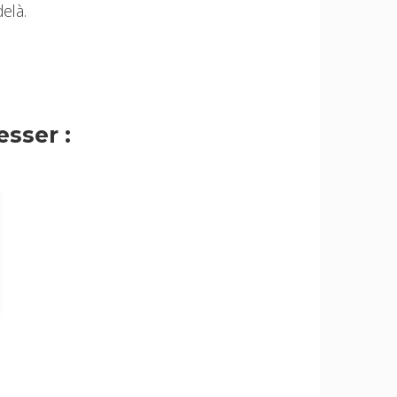
elà.
sser :