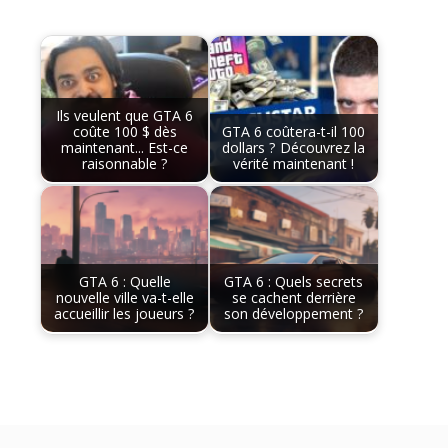
Ils veulent que GTA 6
coûte 100 $ dès
GTA 6 coûtera-t-il 100
maintenant... Est-ce
dollars ? Découvrez la
raisonnable ?
vérité maintenant !
GTA 6 : Quelle
GTA 6 : Quels secrets
nouvelle ville va-t-elle
se cachent derrière
accueillir les joueurs ?
son développement ?