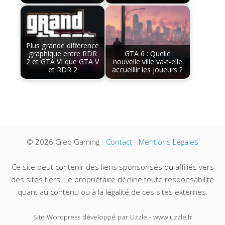
Plus grande différence
graphique entre RDR
GTA 6 : Quelle
2 et GTA VI que GTA V
nouvelle ville va-t-elle
et RDR 2
accueillir les joueurs ?
© 2026 Creo Gaming -
Contact
-
Mentions Légales
Ce site peut contenir des liens sponsorisés ou affiliés vers
des sites tiers. Le propriétaire décline toute responsabilité
quant au contenu ou à la légalité de ces sites externes.
Site Wordpress développé par Uzzle - www.uzzle.fr