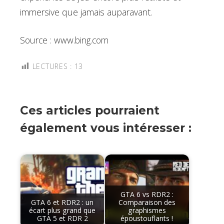
immersive que jamais auparavant.
Source : www.bing.com
LECTURES :
13
Ces articles pourraient
également vous intéresser :
GTA 6 vs RDR2 :
GTA 6 et RDR2 : un
Comparaison des
écart plus grand que
graphismes
GTA 5 et RDR 2
époustouflants !