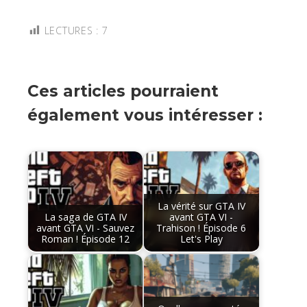
LECTURES :
7
Ces articles pourraient
également vous intéresser :
La vérité sur GTA IV
La saga de GTA IV
avant GTA VI -
avant GTA VI - Sauvez
Trahison ! Épisode 6
Roman ! Épisode 12
Let's Play