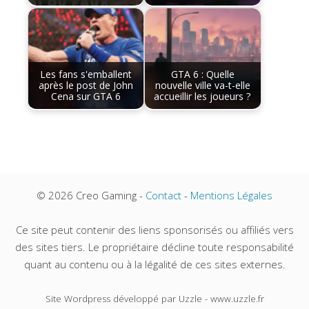
Les fans s'emballent
GTA 6 : Quelle
après le post de John
nouvelle ville va-t-elle
Cena sur GTA 6
accueillir les joueurs ?
© 2026 Creo Gaming -
Contact
-
Mentions Légales
Ce site peut contenir des liens sponsorisés ou affiliés vers
des sites tiers. Le propriétaire décline toute responsabilité
quant au contenu ou à la légalité de ces sites externes.
Site Wordpress développé par Uzzle - www.uzzle.fr