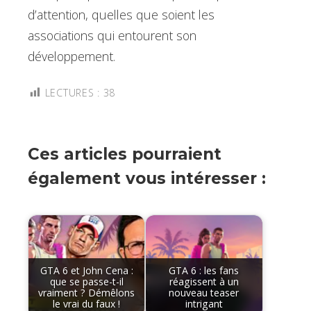
d’attention, quelles que soient les
associations qui entourent son
développement.
LECTURES :
38
Ces articles pourraient
également vous intéresser :
GTA 6 et John Cena :
GTA 6 : les fans
que se passe-t-il
réagissent à un
vraiment ? Démêlons
nouveau teaser
le vrai du faux !
intrigant