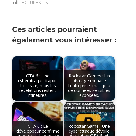
LECTURES :
8
Ces articles pourraient
également vous intéresser :
GTA 6 : Une
Rockstar Games : Un
cyberattaque frappe
piratage menace
Rockstar, mais les
l'entreprise, mais peu
révélations restent
de données sensibles
mineures.
exposées.
GTA 6 : Le
Rockstar Game : Une
développeur confirme
cyberattaque dévoile
un hack, et l'angoisse
des fuites GTA 6, et