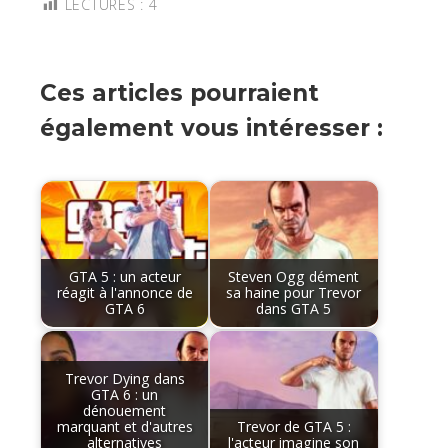
LECTURES :
4
Ces articles pourraient
également vous intéresser :
GTA 5 : un acteur
Steven Ogg dément
réagit à l'annonce de
sa haine pour Trevor
GTA 6
dans GTA 5
Trevor Dying dans
GTA 6 : un
dénouement
marquant et d'autres
Trevor de GTA 5 :
alternatives
l'acteur imagine son