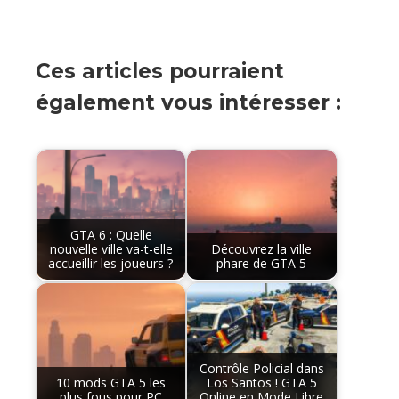
Ces articles pourraient
également vous intéresser :
GTA 6 : Quelle
nouvelle ville va-t-elle
Découvrez la ville
accueillir les joueurs ?
phare de GTA 5
Contrôle Policial dans
10 mods GTA 5 les
Los Santos ! GTA 5
plus fous pour PC
Online en Mode Libre