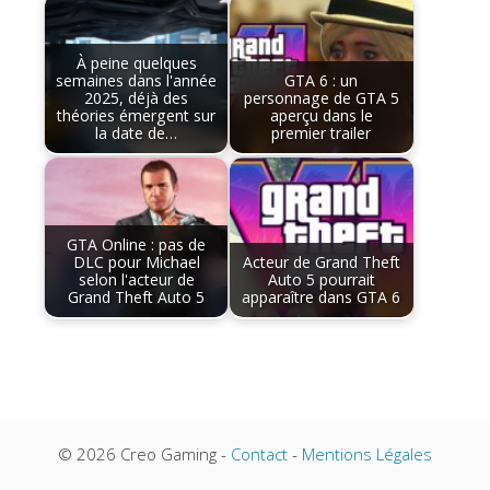
À peine quelques
semaines dans l'année
GTA 6 : un
2025, déjà des
personnage de GTA 5
théories émergent sur
aperçu dans le
la date de…
premier trailer
GTA Online : pas de
DLC pour Michael
Acteur de Grand Theft
selon l'acteur de
Auto 5 pourrait
Grand Theft Auto 5
apparaître dans GTA 6
© 2026 Creo Gaming -
Contact
-
Mentions Légales