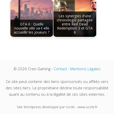
Les synergies d'une
chronologie partagée
GTA 6 : Quelle
entre Red Dead
nouvelle ville va-t-elle
Redemption 3 et GTA
accueillir les joueurs ?
6
© 2026 Creo Gaming -
Contact
-
Mentions Légales
Ce site peut contenir des liens sponsorisés ou affiliés vers
des sites tiers. Le propriétaire décline toute responsabilité
quant au contenu ou à la légalité de ces sites externes.
Site Wordpress développé par Uzzle - www.uzzle.fr