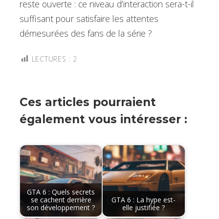
reste ouverte : ce niveau d’interaction sera-t-il
suffisant pour satisfaire les attentes
démesurées des fans de la série ?
LECTURES :
2
Ces articles pourraient
également vous intéresser :
GTA 6 : Quels secrets
se cachent derrière
GTA 6 : La hype est-
son développement ?
elle justifiée ?