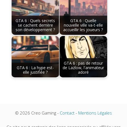
GTA 6 : Quels secrets
GTA 6 : Quelle
se cachent derrière
nouvelle ville va-t-elle
son développement ?
accueillir les joueurs ?
GTA 6 : pas de retour
GTA 6 : La hype est-
de Lazlow, l'animateur
elle justifiée ?
adoré
© 2026 Creo Gaming -
Contact
-
Mentions Légales