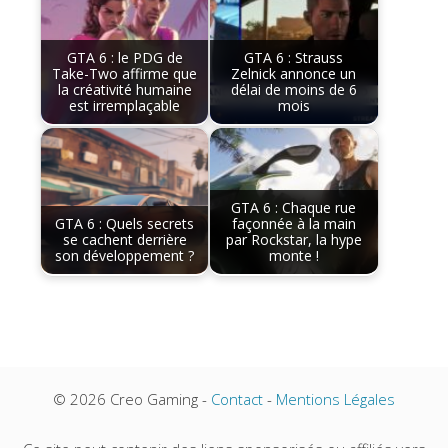
GTA 6 : le PDG de
GTA 6 : Strauss
Take-Two affirme que
Zelnick annonce un
la créativité humaine
délai de moins de 6
est irremplaçable
mois
GTA 6 : Chaque rue
GTA 6 : Quels secrets
façonnée à la main
se cachent derrière
par Rockstar, la hype
son développement ?
monte !
© 2026 Creo Gaming -
Contact
-
Mentions Légales