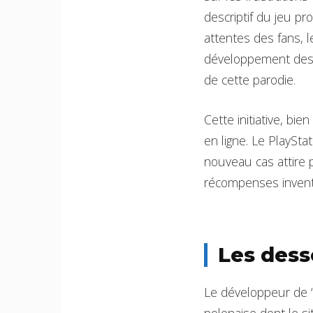
descriptif du jeu pr
attentes des fans, l
développement des j
de cette parodie.
Cette initiative, bi
en ligne. Le PlaySta
nouveau cas attire p
récompenses inventé
Les dess
Le développeur de “G