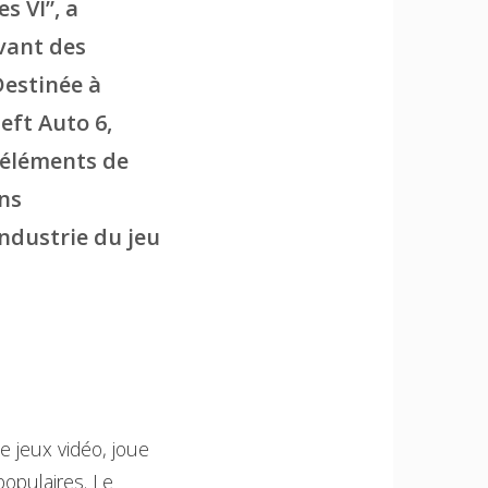
s VI”, a
vant des
Destinée à
eft Auto 6,
s éléments de
ons
industrie du jeu
e jeux vidéo, joue
populaires. Le