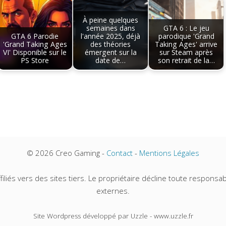
À peine quelques
semaines dans
GTA 6 : Le jeu
GTA 6 Parodie
l'année 2025, déjà
parodique 'Grand
'Grand Taking Ages
des théories
Taking Ages' arrive
VI' Disponible sur le
émergent sur la
sur Steam après
PS Store
date de…
son retrait de la…
© 2026 Creo Gaming -
Contact
-
Mentions Légales
iliés vers des sites tiers. Le propriétaire décline toute responsabi
externes.
Site Wordpress développé par Uzzle - www.uzzle.fr