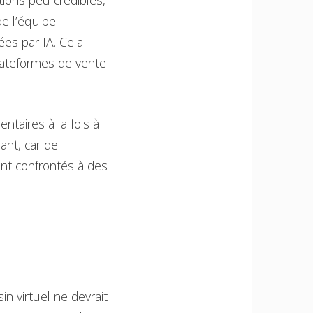
tions peu crédibles,
e l’équipe
es par IA. Cela
plateformes de vente
taires à la fois à
ant, car de
nt confrontés à des
n virtuel ne devrait