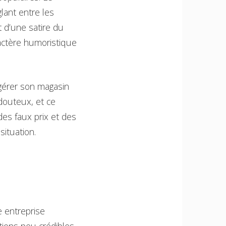
lant entre les
t d’une satire du
ractère humoristique
 gérer son magasin
 douteux, et ce
des faux prix et des
ituation.
e entreprise