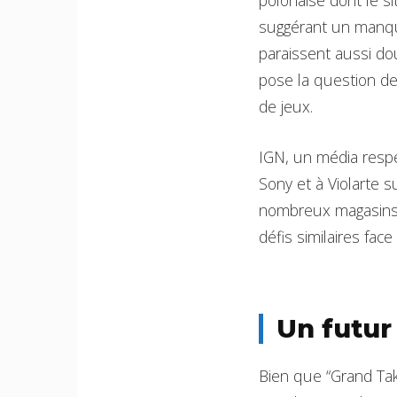
polonaise dont le si
suggérant un manqu
paraissent aussi do
pose la question de 
de jeux.
IGN, un média respe
Sony et à Violarte s
nombreux magasins d
défis similaires fac
Un futur 
Bien que “Grand Taki