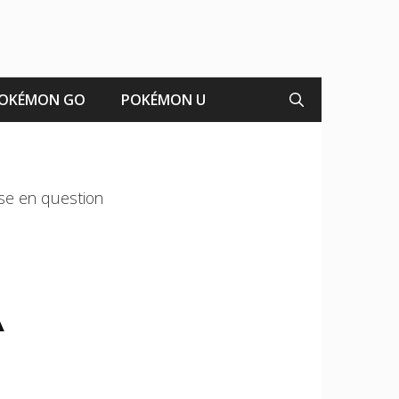
OKÉMON GO
POKÉMON U
ise en question
A