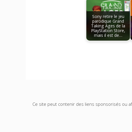
Sony retire le jeu
parodique Grand
Taking Ages de la
PlayStation Store,
mais il est de…
Ce site peut contenir des liens sponsorisés ou aff