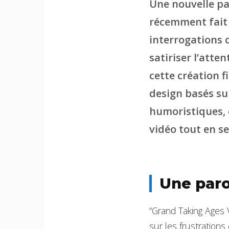
Une nouvelle par
récemment fait 
interrogations 
satiriser l’atte
cette création 
design basés su
humoristiques, c
vidéo tout en s
Une paro
“Grand Taking Ages 
sur les frustrations