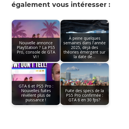
également vous intéresser :
À peine quelques
Nouvelle annonce
semaines dans l'année
PlayStation ? La PS5
2025, déjà des
Pro, console de GTA
théories émergent sur
VI !
la date de…
GTA 6 et PS5 Pro :
Nouvelles fuites
Fuite des specs de la
révèlent plus de
PS5 Pro confirmée :
puissance !
GTA 6 en 30 fps?