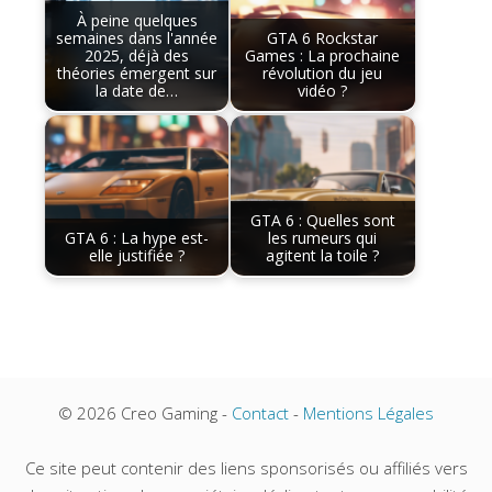
À peine quelques
semaines dans l'année
GTA 6 Rockstar
2025, déjà des
Games : La prochaine
théories émergent sur
révolution du jeu
la date de…
vidéo ?
GTA 6 : Quelles sont
GTA 6 : La hype est-
les rumeurs qui
elle justifiée ?
agitent la toile ?
© 2026 Creo Gaming -
Contact
-
Mentions Légales
Ce site peut contenir des liens sponsorisés ou affiliés vers