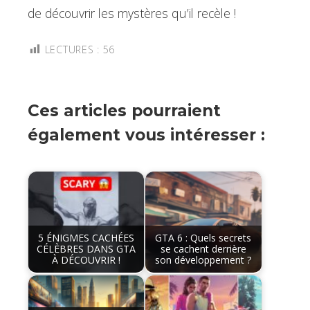
de découvrir les mystères qu’il recèle !
LECTURES :
56
Ces articles pourraient
également vous intéresser :
5 ÉNIGMES CACHÉES
GTA 6 : Quels secrets
CÉLÈBRES DANS GTA
se cachent derrière
À DÉCOUVRIR !
son développement ?