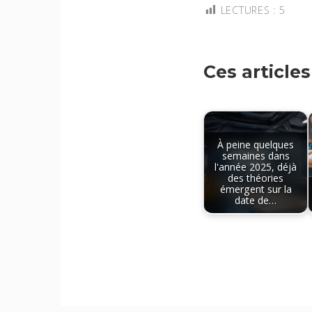
LECTURES :
5
Ces article
À peine quelques
semaines dans
l'année 2025, déjà
des théories
émergent sur la
date de…