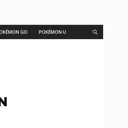
OKÉMON GO
POKÉMON U
N