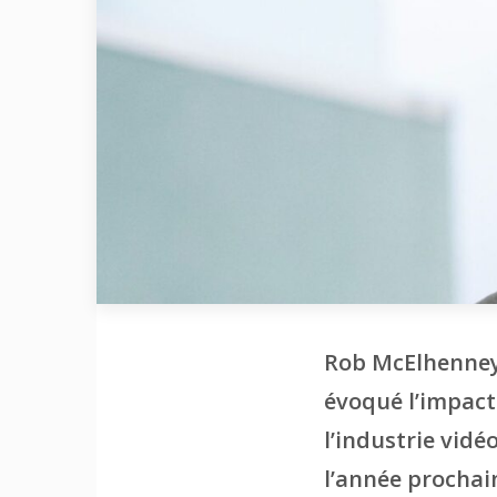
Rob McElhenney,
évoqué l’impac
l’industrie vidé
l’année prochai