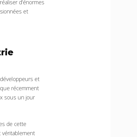
 réaliser d’énormes
ssionnées et
rie
 développeurs et
ien que récemment
x sous un jour
es de cette
nt véritablement