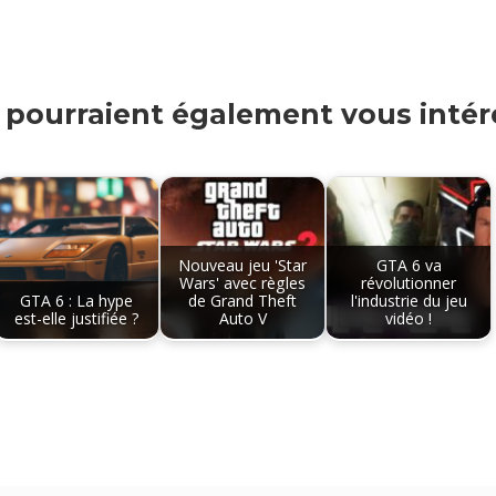
s pourraient également vous intére
Nouveau jeu 'Star
GTA 6 va
Wars' avec règles
révolutionner
GTA 6 : La hype
de Grand Theft
l'industrie du jeu
est-elle justifiée ?
Auto V
vidéo !