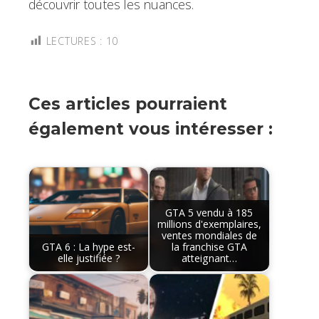
découvrir toutes les nuances.
LECTURES :
10
Ces articles pourraient
également vous intéresser :
GTA 5 vendu à 185
millions d'exemplaires,
ventes mondiales de
GTA 6 : La hype est-
la franchise GTA
elle justifiée ?
atteignant…