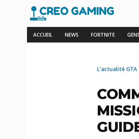
Aller
au
contenu
ACCUEIL
NEWS
FORTNITE
GENS
L'actualité GTA
COMM
MISS
GUID