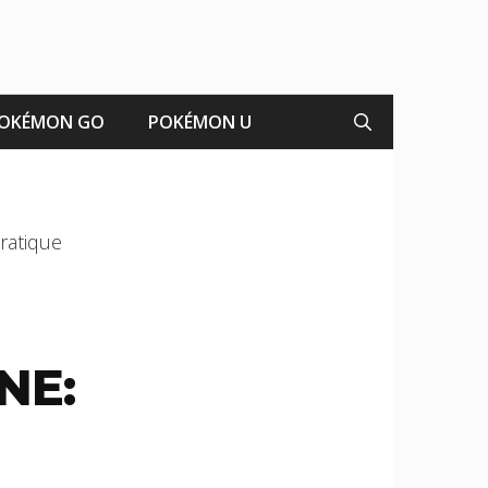
OKÉMON GO
POKÉMON U
ratique
NE: