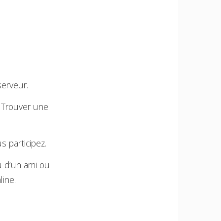
serveur.
z Trouver une
s participez.
u d’un ami ou
line.