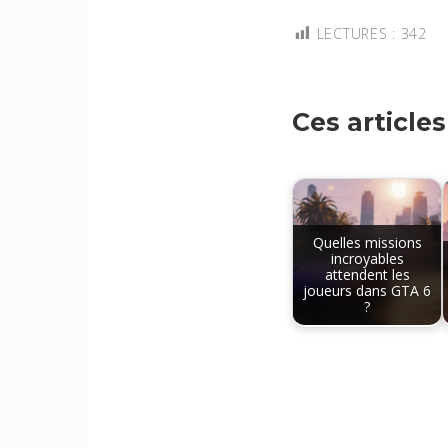
LECTURES :
342
Ces article
Quelles missions
incroyables
attendent les
joueurs dans GTA 6
?