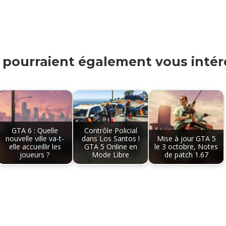
s pourraient également vous intére
GTA 6 : Quelle
Contrôle Policial
nouvelle ville va-t-
dans Los Santos !
Mise à jour GTA 5
elle accueillir les
GTA 5 Online en
le 3 octobre, Notes
joueurs ?
Mode Libre
de patch 1.67