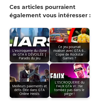
Ces articles pourraient
également vous intéresser :
Ce jeu pourrait
L'escroquerie du clone
rivaliser avec GTA 6...
de GTA 6 DÉVOILÉE |
Copie de Rockstar
Paradis du Jeu
Games ?
L'ESCROQUERIE du
Meilleurs paiements et
FAUX GTA VI : Ne
défis Élite dans GTA
tombez pas dans le
Online Heists
piège !