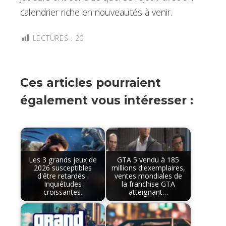
calendrier riche en nouveautés à venir.
LECTURES :
20
Ces articles pourraient
également vous intéresser :
Les 3 grands jeux de
GTA 5 vendu à 185
2026 susceptibles
millions d'exemplaires,
d'être retardés :
ventes mondiales de
Inquiétudes
la franchise GTA
croissantes.
atteignant…