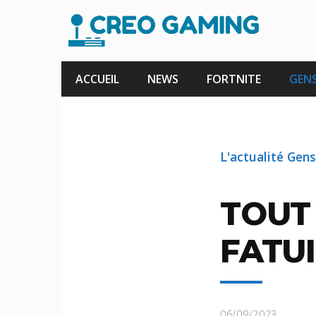
Aller
au
contenu
ACCUEIL
NEWS
FORTNITE
GENS
L'actualité Gen
TOUT
FATU
06/09/2023