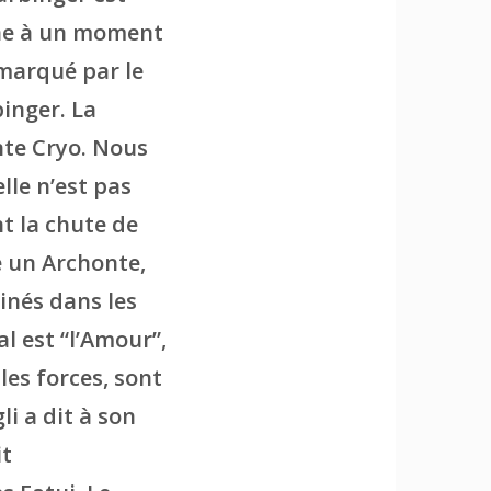
nne à un moment
emarqué par le
binger. La
onte Cryo. Nous
lle n’est pas
nt la chute de
e un Archonte,
inés dans les
l est “l’Amour”,
les forces, sont
i a dit à son
it