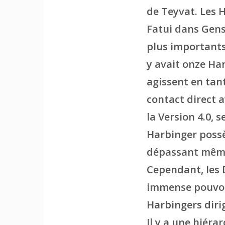
de Teyvat. Les H
Fatui dans Gens
plus importants 
y avait onze Har
agissent en tant
contact direct a
la Version 4.0, 
Harbinger possè
dépassant même 
Cependant, les 
immense pouvoir
Harbingers dirig
Il y a une hiéra