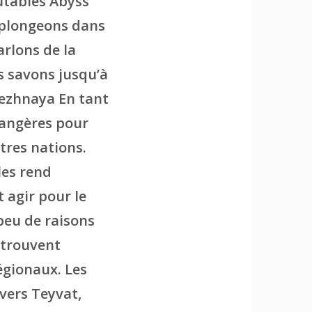
utables Abyss
 plongeons dans
arlons de la
s savons jusqu’à
Snezhnaya En tant
rangères pour
tres nations.
les rend
t agir pour le
peu de raisons
etrouvent
égionaux. Les
vers Teyvat,