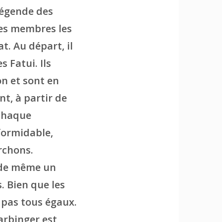
légende des
les membres les
t. Au départ, il
 Fatui. Ils
on et sont en
nt, à partir de
 Chaque
formidable,
rchons.
t de même un
 Bien que les
t pas tous égaux.
Harbinger est