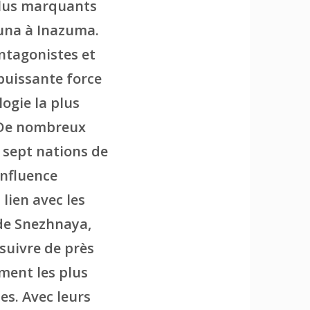
plus marquants
suna à Inazuma.
ntagonistes et
 puissante force
logie la plus
. De nombreux
 sept nations de
influence
lien avec les
 de Snezhnaya,
 suivre de près
ment les plus
es. Avec leurs