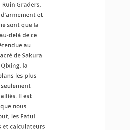
s Ruin Graders,
s d’armement et
ne sont que la
 au-delà de ce
 étendue au
 sacré de Sakura
Qixing, la
plans les plus
s seulement
lliés. Il est
i que nous
ut, les Fatui
 et calculateurs