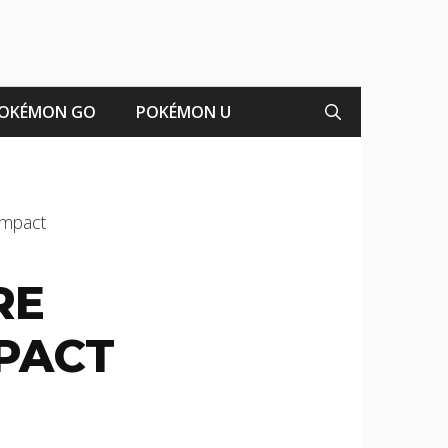
OKÉMON GO
POKÉMON U
Impact
RE
MPACT