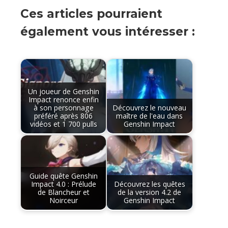
Ces articles pourraient
également vous intéresser :
Un joueur de Genshin
Impact renonce enfin
à son personnage
Découvrez le nouveau
préféré après 806
maître de l'eau dans
vidéos et 1 700 pulls
Genshin Impact
Guide quête Genshin
Impact 4.0 : Prélude
Découvrez les quêtes
de Blancheur et
de la version 4.2 de
Noirceur
Genshin Impact