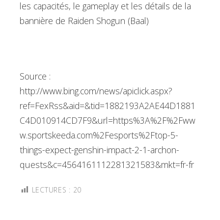
les capacités, le gameplay et les détails de la
bannière de Raiden Shogun (Baal)
Source :
http://www.bing.com/news/apiclick.aspx?
ref=FexRss&aid=&tid=1882193A2AE44D1881
C4D010914CD7F9&url=https%3A%2F%2Fww
w.sportskeeda.com%2Fesports%2Ftop-5-
things-expect-genshin-impact-2-1-archon-
quests&c=4564161112281321583&mkt=fr-fr
LECTURES :
20