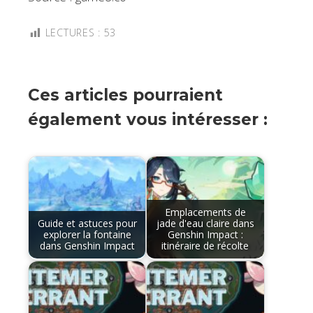
LECTURES :
53
Ces articles pourraient
également vous intéresser :
Emplacements de
Guide et astuces pour
jade d'eau claire dans
explorer la fontaine
Genshin Impact :
dans Genshin Impact
itinéraire de récolte