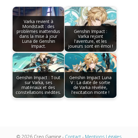
Varka revient à
Mondstadt : des
problèmes inattendus
Genshin Impact :
dans la mise à jour
Varka rejoint
Luna de Genshin
l'aventure, et les
Impact.
joueurs sont en émoi !
Genshin Impact : Tout
Genshin Impact Luna
sur Varka, ses
V : La date de sortie
matériaux et des
de Varka révélée,
constellations inédites.
l'excitation monte !
© 2026 Creo Gaming -
Contact
-
Mentions Légales