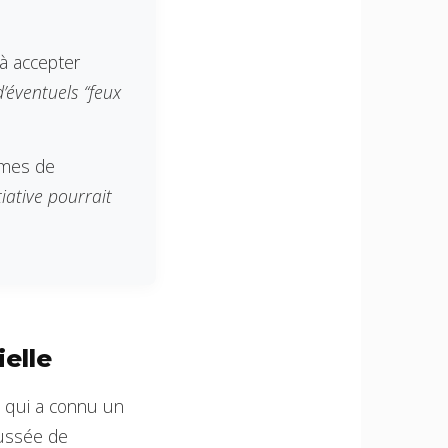
 à accepter
d’éventuels “feux
tèmes de
tiative pourrait
ielle
 qui a connu un
oussée de