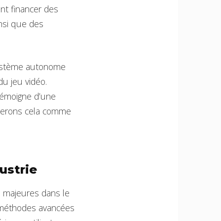
ont financer des
insi que des
osystème autonome
du jeu vidéo.
 témoigne d’une
dérerons cela comme
ustrie
ons majeures dans le
 méthodes avancées