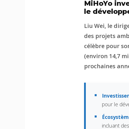
MiHoYo inve
le développ
Liu Wei, le dir
des projets ambi
célèbre pour so
(environ 14,7 mil
prochaines ann
Investisse
pour le dév
Écosystème
incluant de