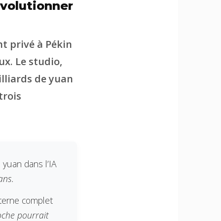
évolutionner
t privé à Pékin
ux. Le studio,
illiards de yuan
trois
 yuan dans l’IA
ans.
nterne complet
oche pourrait