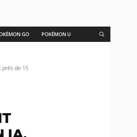
OKÉMON GO
POKÉMON U
t près de 15
NT
 IA,