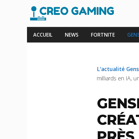
Aller
au
contenu
ACCUEIL
NEWS
FORTNITE
GENS
L'actualité Gen
milliards en IA, u
GENSH
CRÉA
PRÈS 