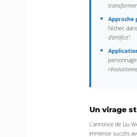
transformer
Approche p
l’échec dan
d’artifice”.
Applicatio
personnages
révolutionne
Un virage st
L’annonce de Liu W
immense succès a