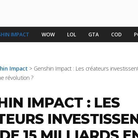
HIN IMPACT
WOW
LOL
GTA
COD
P
shin Impact
>
Genshin Impact : Les créateurs investissen
ne révolution ?
IN IMPACT : LES
TEURS INVESTISSE
DE 15 MILLIARDS EN