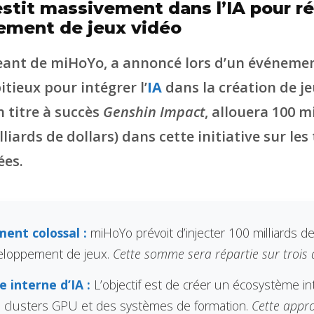
stit massivement dans l’IA pour r
ement de jeux vidéo
igeant de miHoYo, a annoncé lors d’un événemen
tieux pour intégrer l’
IA
dans la création de je
n titre à succès
Genshin Impact
, allouera 100 m
liards de dollars) dans cette initiative sur les 
ées.
ment colossal :
miHoYo prévoit d’injecter 100 milliards de
eloppement de jeux.
Cette somme sera répartie sur trois 
 interne d’IA :
L’objectif est de créer un écosystème i
s clusters GPU et des systèmes de formation.
Cette appr