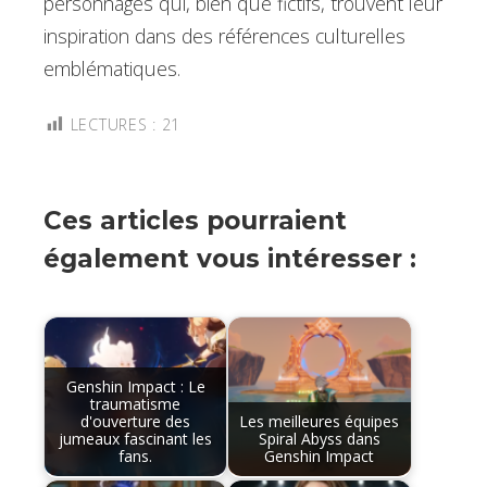
personnages qui, bien que fictifs, trouvent leur
inspiration dans des références culturelles
emblématiques.
LECTURES :
21
Ces articles pourraient
également vous intéresser :
Genshin Impact : Le
traumatisme
d'ouverture des
Les meilleures équipes
jumeaux fascinant les
Spiral Abyss dans
fans.
Genshin Impact