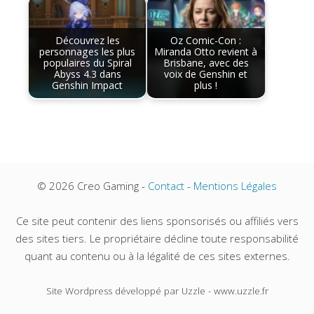
Découvrez les
Oz Comic-Con :
personnages les plus
Miranda Otto revient à
populaires du Spiral
Brisbane, avec des
Abyss 4.3 dans
voix de Genshin et
Genshin Impact
plus !
© 2026 Creo Gaming -
Contact
-
Mentions Légales
Ce site peut contenir des liens sponsorisés ou affiliés vers
des sites tiers. Le propriétaire décline toute responsabilité
quant au contenu ou à la légalité de ces sites externes.
Site Wordpress développé par Uzzle - www.uzzle.fr